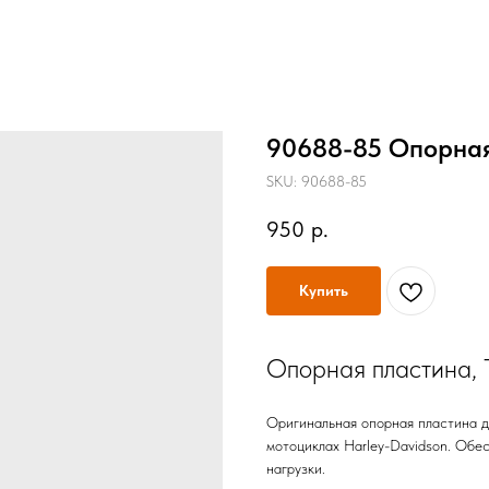
90688-85 Опорная
SKU:
90688-85
950
р.
Купить
Опорная пластина,
Оригинальная опорная пластина дл
мотоциклах Harley-Davidson. Обе
нагрузки.