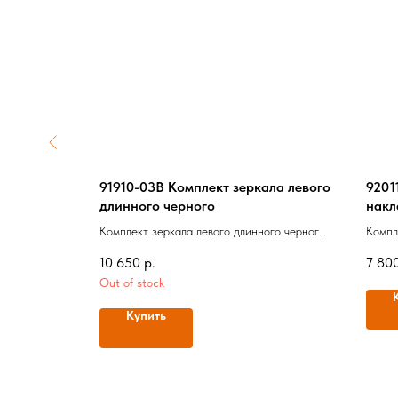
ей крышки
91910-03B Комплект зеркала левого
9201
длинного черного
накл
ера,
Комплект зеркала левого длинного черного,
Компл
Оригинал
перек
10 650
р.
7 80
Out of stock
Купить