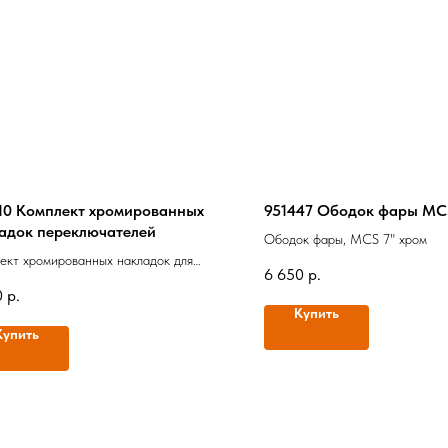
10 Комплект хромированных
951447 Ободок фары MCS
адок переключателей
Ободок фары, MCS 7" хром
ект хромированных накладок для
6 650
р.
лючателей на руле
0
р.
Купить
Купить