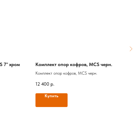
 7" хром
Комплект опор кофров, MCS черн.
B91
MIW
Комплект опор кофров, MCS черн.
Возд
12 400
р.
4 65
Купить