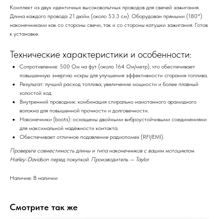
Комплект из двух идентичных высоковольтных проводов для свечей зажигания.
Длина каждого провода 21 дюйм (около 53.3 см). Оборудован прямыми (180°)
наконечниками как со стороны свечи, так и со стороны катушки зажигания. Готов
к установке.
Технические характеристики и особенности:
Сопротивление: 500 Ом на фут (около 164 Ом/метр), что обеспечивает
повышенную энергию искры для улучшения эффективности сгорания топлива.
Результат: лучший расход топлива, увеличение мощности и более плавный
холостой ход.
Внутренний проводник: комбинация спирально намотанного арамидного
волокна для повышенной прочности и долговечности.
Наконечники (boots): оснащены двойными виброустойчивыми соединениями
для максимальной надёжности контакта.
Обеспечивает отличное подавление радиопомех (RFI/EMI).
Проверьте совместимость длины и типа наконечников с вашим мотоциклом
Harley-Davidson перед покупкой. Производитель — Taylor.
Наличие: В наличии
Смотрите так же