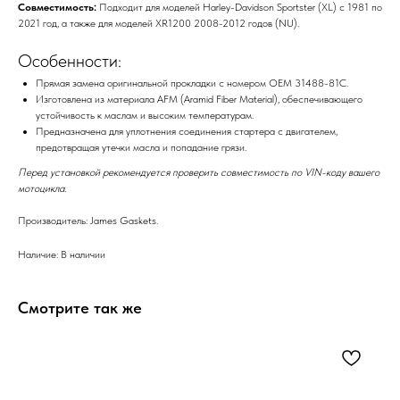
Совместимость:
Подходит для моделей Harley-Davidson Sportster (XL) с 1981 по
2021 год, а также для моделей XR1200 2008-2012 годов (NU).
Особенности:
Прямая замена оригинальной прокладки с номером OEM 31488-81C.
Изготовлена из материала AFM (Aramid Fiber Material), обеспечивающего
устойчивость к маслам и высоким температурам.
Предназначена для уплотнения соединения стартера с двигателем,
предотвращая утечки масла и попадание грязи.
Перед установкой рекомендуется проверить совместимость по VIN-коду вашего
мотоцикла.
Производитель: James Gaskets.
Наличие: В наличии
Смотрите так же