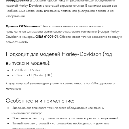
оборудования
(stock style replacement) и предназначен для обслуживания
моделей Harley-Davidson с системой впрыска топлива. В комплект входят все
необходимые компоненты для замены топливного фильтра, как показано на
изображении.
Прямая OEM-замена:
Этот комплект является полным аналогом и
предназначен для замены оригинального комплекта топливного фильтра Harley-
Davidson с номером
OEM 61001-01
. Обеспечивает точную заводскую посадку и
совместимость.
Подходит для моделей Harley-Davidson (год
выпуска и модель):
> 2001-2007 Softail
2002-2007 FLT/Touring (NU)
Перед покупкой рекомендуем уточнить совместимость по VIN-коду вашего
мотоцикла.
Особенности и применение:
Идеально для планового технического обслуживания или замены
изношенного фильтра.
Обеспечивает чистоту топлива и защиту системы впрыска от загрязнений.
Полный комплект, готовый к установке без необходимости докупать
дополнительные детали.