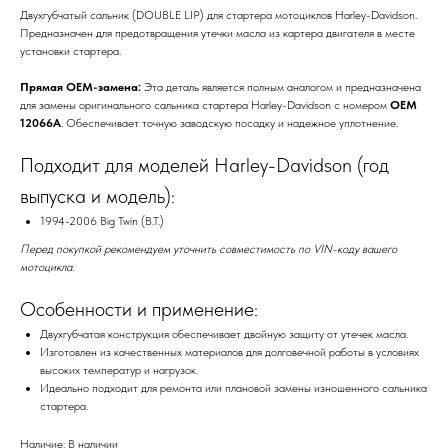
Двухгубчатый сальник (DOUBLE LIP) для стартера мотоциклов Harley-Davidson.
Предназначен для предотвращения утечки масла из картера двигателя в месте
установки стартера.
Прямая OEM-замена:
Эта деталь является полным аналогом и предназначена
для замены оригинального сальника стартера Harley-Davidson с номером
OEM
12066A
. Обеспечивает точную заводскую посадку и надежное уплотнение.
Подходит для моделей Harley-Davidson (год
выпуска и модель):
1994-2006 Big Twin (B.T.)
Перед покупкой рекомендуем уточнить совместимость по VIN-коду вашего
мотоцикла.
Особенности и применение:
Двухгубчатая конструкция обеспечивает двойную защиту от утечек масла.
Изготовлен из качественных материалов для долговечной работы в условиях
высоких температур и нагрузок.
Идеально подходит для ремонта или плановой замены изношенного сальника
стартера.
Наличие: В наличии