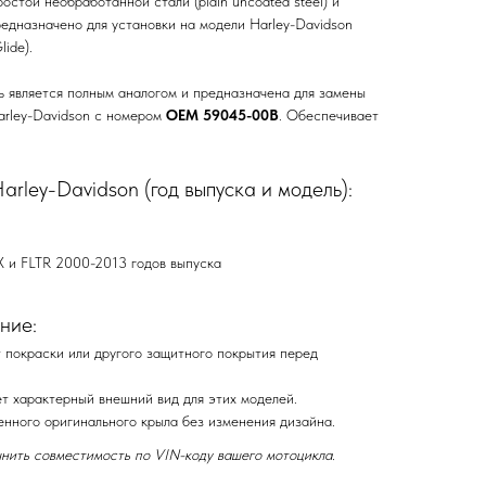
остой необработанной стали (plain uncoated steel) и
Предназначено для установки на модели Harley-Davidson
lide).
 является полным аналогом и предназначена для замены
arley-Davidson с номером
OEM 59045-00B
. Обеспечивает
rley-Davidson (год выпуска и модель):
X и FLTR 2000-2013 годов выпуска
ние:
 покраски или другого защитного покрытия перед
ет характерный внешний вид для этих моделей.
нного оригинального крыла без изменения дизайна.
нить совместимость по VIN-коду вашего мотоцикла.