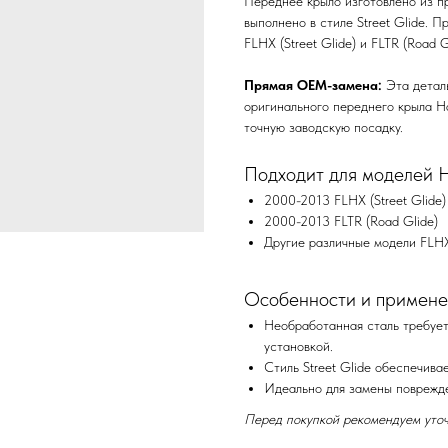
Переднее крыло изготовлено из пр
выполнено в стиле Street Glide. 
FLHX (Street Glide) и FLTR (Road G
Прямая OEM-замена:
Эта деталь
оригинального переднего крыла H
точную заводскую посадку.
Подходит для моделей Ha
2000-2013 FLHX (Street Glide)
2000-2013 FLTR (Road Glide)
Другие различные модели FLH
Особенности и примене
Необработанная сталь требует
установкой.
Стиль Street Glide обеспечива
Идеально для замены поврежде
Перед покупкой рекомендуем уточ