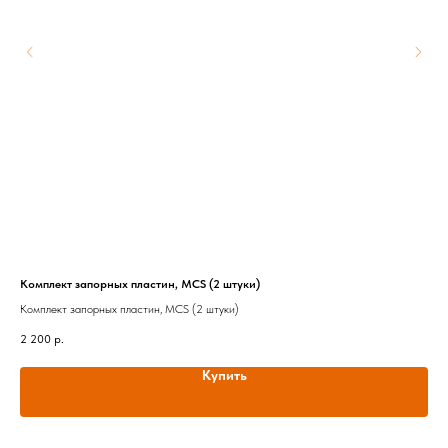
Комплект запорных пластин, MCS (2 штуки)
912
Комплект запорных пластин, MCS (2 штуки)
Вну
2 200
р.
5 2
Out
Купить