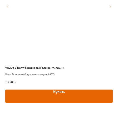
962082 Болт банановый для вентиляции
38-
Болт банановый для вентиляции, MCS
Ком
1 250
р.
6 5
Купить