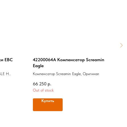
ки EBC
42200064A Компенсатор Screamin
Болт
Eagle
Болт
BLE H
Компенсатор Screamin Eagle, Оригинал
600
66 250
р.
Out of stock
Купить