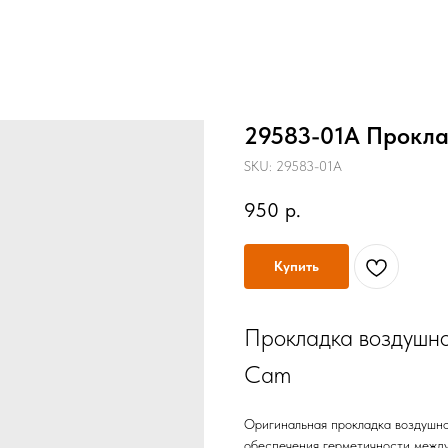
29583-01A Прокла
SKU:
29583-01A
950
р.
Купить
Прокладка воздушно
Cam
Оригинальная прокладка воздушно
обеспечения герметичности между