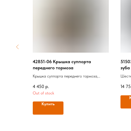
х кофров,
42851-06 Крышка суппорта
5150
переднего тормоза
зуба
Крышка суппорта переднего тормоза,
Шесте
Оригинал
4 450
р.
14 7
Out of stock
Купить