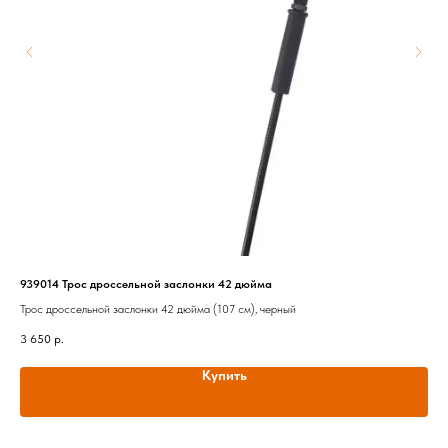
939014 Трос дроссельной заслонки 42 дюйма
FD0
Трос дроссельной заслонки 42 дюйма (107 см), черный
Тор
3 650
р.
3 1
Купить