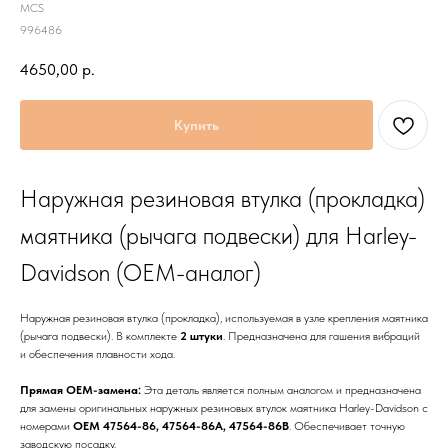
MCS
996486
4650,00
р.
Купить
Наружная резиновая втулка (прокладка)
маятника (рычага подвески) для Harley-
Davidson (OEM-аналог)
Наружная резиновая втулка (прокладка), используемая в узле крепления маятника
(рычага подвески). В комплекте
2 штуки
. Предназначена для гашения вибраций
и обеспечения плавности хода.
Прямая OEM-замена:
Эта деталь является полным аналогом и предназначена
для замены оригинальных наружных резиновых втулок маятника Harley-Davidson с
номерами
OEM 47564-86, 47564-86A, 47564-86B
. Обеспечивает точную
заводскую посадку.