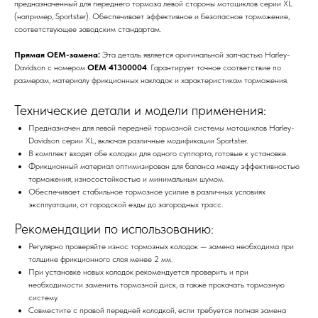
предназначенный для переднего тормоза левой стороны мотоциклов серии XL
(например, Sportster). Обеспечивает эффективное и безопасное торможение,
соответствующее заводским стандартам.
Прямая OEM-замена:
Эта деталь является оригинальной запчастью Harley-
Davidson с номером
OEM 41300004
. Гарантирует точное соответствие по
размерам, материалу фрикционных накладок и характеристикам торможения.
Технические детали и модели применения:
Предназначен для левой передней тормозной системы мотоциклов Harley-
Davidson серии XL, включая различные модификации Sportster.
В комплект входят обе колодки для одного суппорта, готовые к установке.
Фрикционный материал оптимизирован для баланса между эффективностью
торможения, износостойкостью и минимальным шумом.
Обеспечивает стабильное тормозное усилие в различных условиях
эксплуатации, от городской езды до загородных трасс.
Рекомендации по использованию:
Регулярно проверяйте износ тормозных колодок — замена необходима при
толщине фрикционного слоя менее 2 мм.
При установке новых колодок рекомендуется проверить и при
необходимости заменить тормозной диск, а также прокачать тормозную
систему.
Совместите с правой передней колодкой, если требуется полная замена