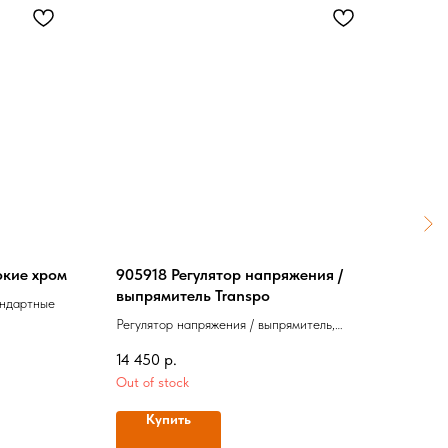
окие хром
905918 Регулятор напряжения /
170-
выпрямитель Transpo
Stin
андартные
Регулятор напряжения / выпрямитель,
Корп
черный. Оригинал
14 450
р.
40 1
Out of stock
Купить