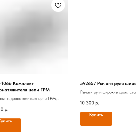
-1066 Комплект
592657 Рычаги руля шир
онатяжителя цепи ГРМ
Рычаги руля широкие хром, ст
ект гидронатяжителя цепи ГРМ,
10 300
р.
g
50
р.
Купить
Купить