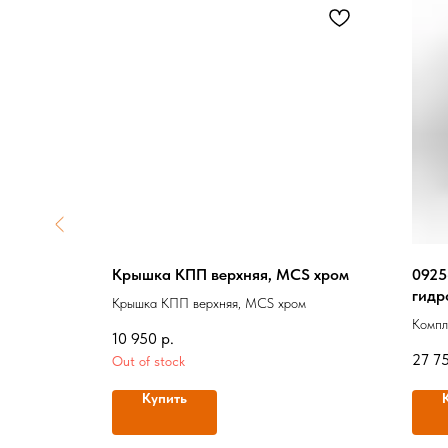
пников
Крышка КПП верхняя, MCS хром
0925
иками
гидр
Крышка КПП верхняя, MCS хром
 колонки с
Компл
10 950
р.
Feulin
27 7
Out of stock
Купить