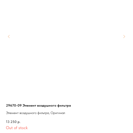
29670-09 Элемент воздушного фильтра
170
Элемент воздушного фильтра, Оригинал
Кор
13 250
р.
40 
Out of stock