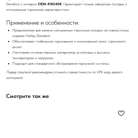
Davidson с номером
OEM 4185408
. Гарантирует точную заводскую посадку и
оптимальные тормозные характеристики.
Применение и особенности:
Предназначен для замены изношенных тормозных колодок на совместимых
моделях Harley-Davidson.
Обеспечивает стабильное торможение и минимальный износ тормозного
диска.
Изготовлен из качественных материалов, устойчивых к высоким
температурам и нагрузкам.
Подходит для стандартного обслуживания тормозной системы.
Перед покупкой рекомендуем уточнить совместимость по VIN-коду вашего
мотоцикла.
Смотрите так же