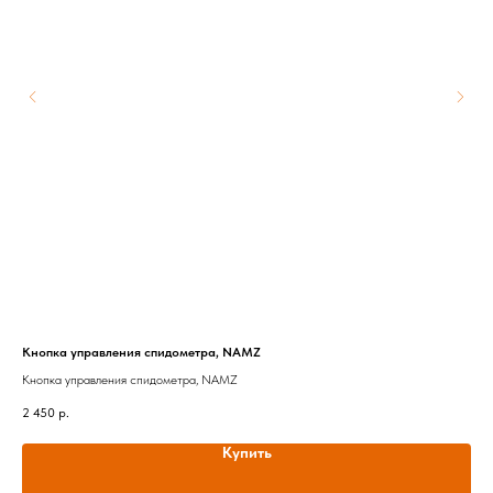
Кнопка управления спидометра, NAMZ
905
Кнопка управления спидометра, NAMZ
Рез
2 450
р.
90
Купить