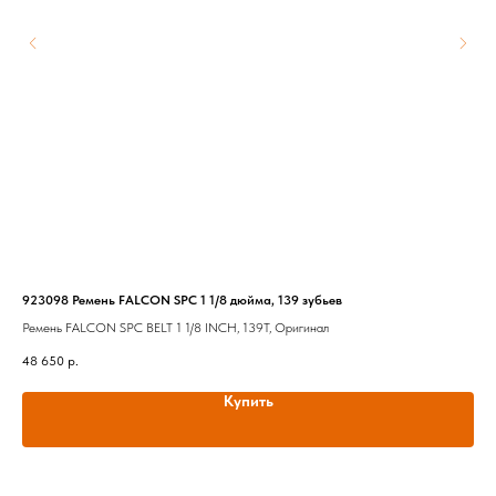
923098 Ремень FALCON SPC 1 1/8 дюйма, 139 зубьев
Дуг
Ремень FALCON SPC BELT 1 1/8 INCH, 139T, Оригинал
Дуг
48 650
р.
25 
Купить