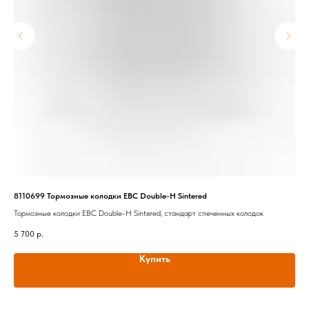
8110699 Тормозные колодки EBC Double-H Sintered
294
Тормозные колодки EBC Double-H Sintered, стандарт спеченных колодок
Кла
5 700
р.
3 2
Купить