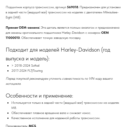
Подшипник корпуса трансмиссии, артикул
569018
. Предназначен для установки
в задней части (ведущий вал) трансмиссии на моделях с двигателем Milwaukee-
Eight (M8).
Прямая OEM-замена:
Эта деталь является полным аналогом и предназначена
для замены оригинального подшипника Harley-Davidson с номером
OEM
11000010
. Обеспечивает точную заводскую посадку.
Подходит для моделей Harley-Davidson (год
выпуска и модель):
> 2018-2024 Softail
2017-2024 FLT/Touring
Перед покупкой рекомендуем уточнить совместимость по VIN-коду вашего
мотоцикла.
Особенности и применение:
Используется только в задней части (ведущий вал) трансмиссии на моделях
M8.
Обеспечивает плавное вращение вала и снижает износ.
Качественное исполнение для надежной работы трансмиссии.
Производитель:
MCS
.