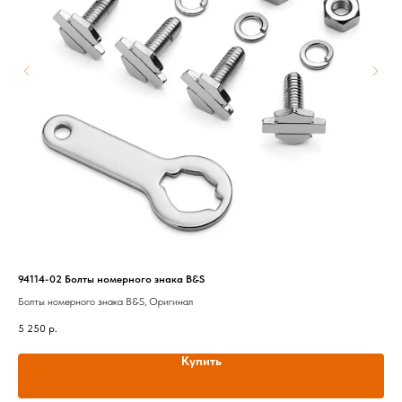
94114-02 Болты номерного знака B&S
902
Болты номерного знака B&S, Оригинал
Защ
5 250
р.
51 
Купить