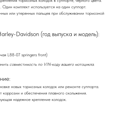
репления тормозных колодок в суппорте, черного цвета.
. Один комплект используется на один суппорт.
ных или утерянных пальцев при обслуживании тормозной
rley-Davidson (год выпуска и модель):
я L88-07 springers front)
нить совместимость по VIN-коду вашего мотоцикла.
ние:
новке новых тормозных колодок или ремонте суппорта.
т коррозии и обеспечения плавного скольжения.
ирующая надежное крепление колодок.