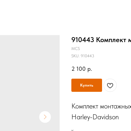
910443 Комплект 
MCS
SKU:
910443
2 100
р.
Купить
Комплект монтажных
Harley-Davidson