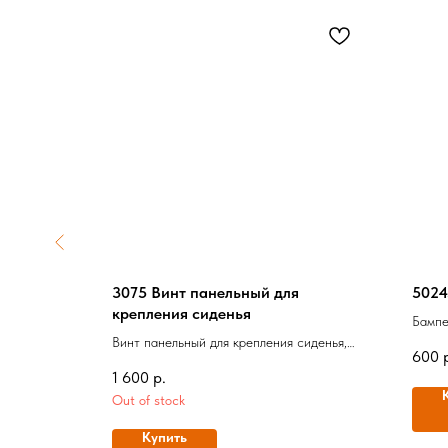
спорка
3075 Винт панельный для
5024
крепления сиденья
Бампе
, Оригинал
Винт панельный для крепления сиденья,
600
Оригинал
1 600
р.
Out of stock
Купить