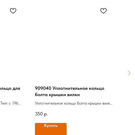
ольцо для
909040 Уплотнительное кольцо
926
болта крышки вилки
зуба
 Twin с 1969
Уплотнительное кольцо болта крышки вилки,
Комп
Оригинал
350
р.
14 2
Купить