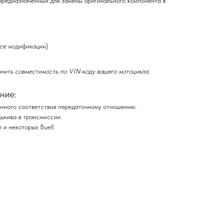
предназначенный для замены оригинального компонента в
все модификации)
нить совместимость по VIN-коду вашего мотоцикла.
ние:
точного соответствия передаточному отношению.
шкива в трансмиссии.
 и некоторых Buell.