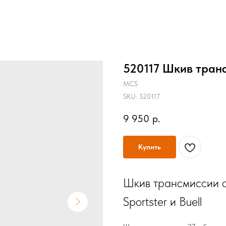
520117 Шкив транс
MCS
SKU:
520117
9 950
р.
Купить
Шкив трансмиссии с
Sportster и Buell