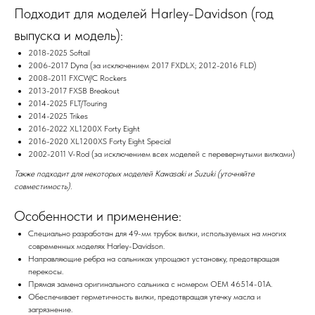
Подходит для моделей Harley-Davidson (год
выпуска и модель):
2018-2025 Softail
2006-2017 Dyna (за исключением 2017 FXDLX; 2012-2016 FLD)
2008-2011 FXCW/C Rockers
2013-2017 FXSB Breakout
2014-2025 FLT/Touring
2014-2025 Trikes
2016-2022 XL1200X Forty Eight
2016-2020 XL1200XS Forty Eight Special
2002-2011 V-Rod (за исключением всех моделей с перевернутыми вилками)
Также подходит для некоторых моделей Kawasaki и Suzuki (уточняйте
совместимость).
Особенности и применение:
Специально разработан для 49-мм трубок вилки, используемых на многих
современных моделях Harley-Davidson.
Направляющие ребра на сальниках упрощают установку, предотвращая
перекосы.
Прямая замена оригинального сальника с номером OEM 46514-01A.
Обеспечивает герметичность вилки, предотвращая утечку масла и
загрязнение.