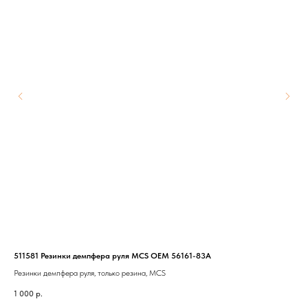
511581 Резинки демпфера руля MCS OEM 56161-83A
431
Резинки демпфера руля, только резина, MCS
Кры
1 000
р.
7 9