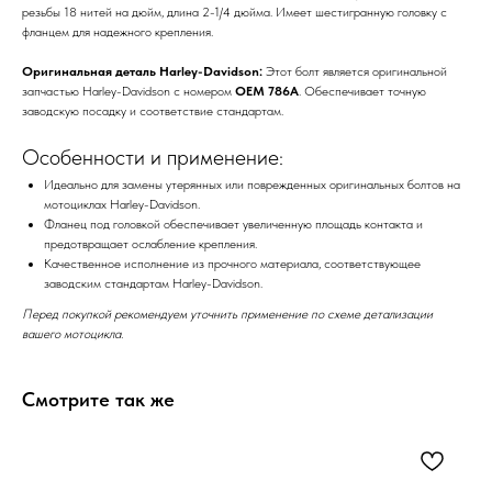
резьбы 18 нитей на дюйм, длина 2-1/4 дюйма. Имеет шестигранную головку с
фланцем для надежного крепления.
Оригинальная деталь Harley-Davidson:
Этот болт является оригинальной
запчастью Harley-Davidson с номером
OEM 786A
. Обеспечивает точную
заводскую посадку и соответствие стандартам.
Особенности и применение:
Идеально для замены утерянных или поврежденных оригинальных болтов на
мотоциклах Harley-Davidson.
Фланец под головкой обеспечивает увеличенную площадь контакта и
предотвращает ослабление крепления.
Качественное исполнение из прочного материала, соответствующее
заводским стандартам Harley-Davidson.
Перед покупкой рекомендуем уточнить применение по схеме детализации
вашего мотоцикла.
Смотрите так же