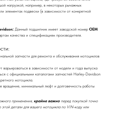
шой нагрузкой, например, в некоторых рычажных
ли элементах подвески (в зависимости от конкретной
vidson:
Данный подшипник имеет заводской номер
OEM
артам качества и спецификациям производителя.
сти:
инальной запчасти для ремонта и обслуживания мотоциклов
т варьироваться в зависимости от модели и года выпуска
ься с официальными каталогами запчастей Harley-Davidson
кретного мотоцикла.
е вращение, минимальный люфт и долговечность работы
ожного применения,
крайне важно
перед покупкой точно
 этой детали для вашего мотоцикла по VIN-коду или