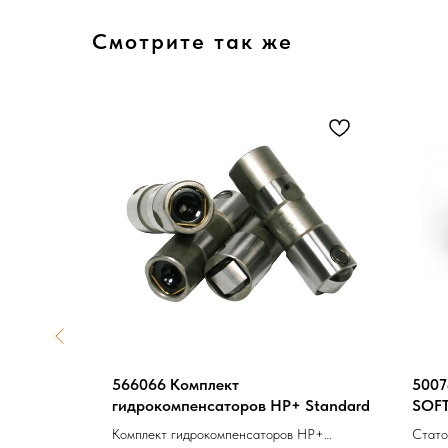
Смотрите так же
PC 20 мм,
566066 Комплект
5007
гидрокомпенсаторов HP+ Standard
SOFT
M, 133T,
Комплект гидрокомпенсаторов HP+
Стато