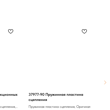
икционных
37977-90 Пружинная пластина
1120
сцепления
ком
сцепления,
Пружинная пластина сцепления, Оригинал
Комп