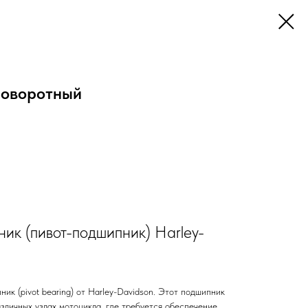
поворотный
ик (пивот-подшипник) Harley-
к (pivot bearing) от Harley-Davidson. Этот подшипник
зличных узлах мотоцикла, где требуется обеспечение