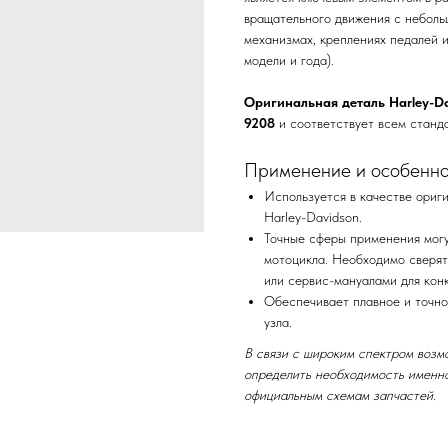
вращательного движения с неболь
механизмах, креплениях педалей и
модели и года).
Оригинальная деталь Harley-Da
9208
и соответствует всем станд
Применение и особенно
Используется в качестве ориг
Harley-Davidson.
Точные сферы применения могу
мотоцикла. Необходимо сверят
или сервис-мануалами для кон
Обеспечивает плавное и точно
узла.
В связи с широким спектром возм
определить необходимость именно
официальным схемам запчастей.