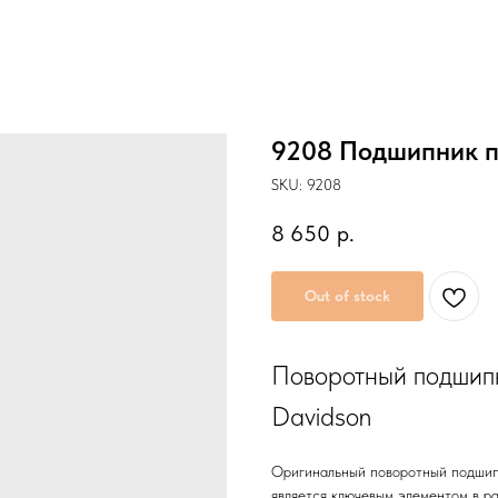
9208 Подшипник 
SKU:
9208
8 650
р.
Out of stock
Поворотный подшипн
Davidson
Оригинальный поворотный подшипни
является ключевым элементом в ра