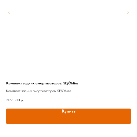
Комплект задних амортизаторов, SE/Öhlins
GMP
Комплект задних амортизаторов, SE/Öhlins
Пер
309 300
р.
25 
Купить