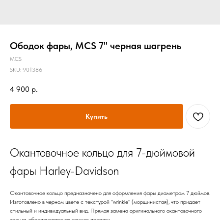
Ободок фары, MCS 7" черная шагрень
MCS
SKU:
901386
4 900
р.
Купить
Окантовочное кольцо для 7-дюймовой
фары Harley-Davidson
Окантовочное кольцо предназначено для оформления фары диаметром 7 дюймов.
Изготовлено в черном цвете с текстурой "wrinkle" (морщинистая), что придает
стильный и индивидуальный вид. Прямая замена оригинального окантовочного
кольца, обеспечивающая точную посадку.