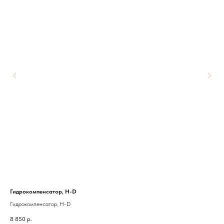
Гидрокомпенсатор, H-D
580
Гидрокомпенсатор, H-D
Тро
8 850
р.
1 8