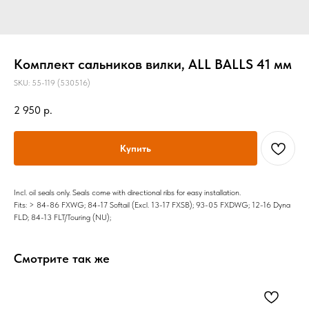
Комплект сальников вилки, ALL BALLS 41 мм
SKU:
55-119 (530516)
2 950
р.
Купить
Incl. oil seals only. Seals come with directional ribs for easy installation.
Fits: > 84-86 FXWG; 84-17 Softail (Excl. 13-17 FXSB); 93-05 FXDWG; 12-16 Dyna
FLD; 84-13 FLT/Touring (NU);
Смотрите так же