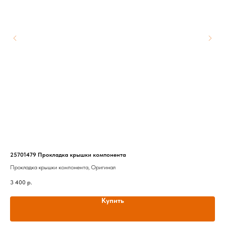
25701479 Прокладка крышки компонента
566
Прокладка крышки компонента, Оригинал
Ком
3 400
р.
42 
Купить