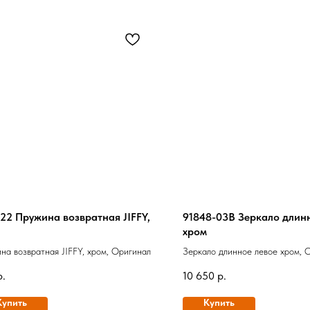
22 Пружина возвратная JIFFY,
91848-03B Зеркало длин
хром
на возвратная JIFFY, хром, Оригинал
Зеркало длинное левое хром, 
р.
10 650
р.
Купить
Купить