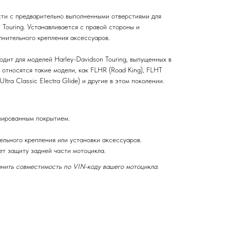
ти с предварительно выполненными отверстиями для
 Touring. Устанавливается с правой стороны и
лнительного крепления аксессуаров.
дит для моделей Harley-Davidson Touring, выпущенных в
 относятся такие модели, как FLHR (Road King), FLHT
Ultra Classic Electra Glide) и другие в этом поколении.
мированным покрытием.
ельного крепления или установки аксессуаров.
ет защиту задней части мотоцикла.
нить совместимость по VIN-коду вашего мотоцикла.