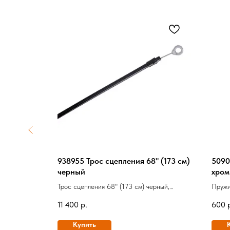
зных
938955 Трос сцепления 68" (173 см)
5090
т
черный
хром
ередний
Трос сцепления 68" (173 см) черный,
Пружи
Оригинал
11 400
р.
600
Купить