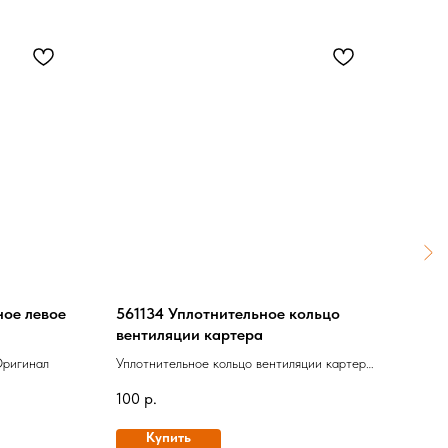
ное левое
561134 Уплотнительное кольцо
316
вентиляции картера
лев
Оригинал
Уплотнительное кольцо вентиляции картера,
Высо
Оригинал
цили
100
р.
2 60
Купить