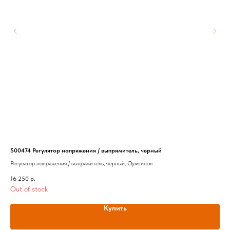
500474 Регулятор напряжения / выпрямитель, черный
921
Регулятор напряжения / выпрямитель, черный, Оригинал
Дат
16 250
р.
10 
Out of stock
Купить