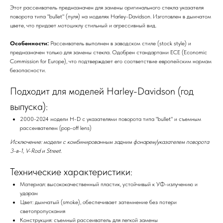
Этот рассеиватель предназначен для замены оригинального стекла указателя
поворота типа "bullet" (пуля) на моделях Harley-Davidson. Изготовлен в дымчатом
цвете, что придает мотоциклу стильный и агрессивный вид.
Особенности:
Рассеиватель выполнен в заводском стиле (stock style) и
предназначен только для замены стекла. Одобрен стандартами ECE (Economic
Commission for Europe), что подтверждает его соответствие европейским нормам
безопасности.
Подходит для моделей Harley-Davidson (год
выпуска):
2000-2024 модели H-D с указателями поворота типа "bullet" и съемным
рассеивателем (pop-off lens)
Исключение: модели с комбинированным задним фонарем/указателем поворота
3-в-1, V-Rod и Street.
Технические характеристики:
Материал: высококачественный пластик, устойчивый к УФ-излучению и
ударам
Цвет: дымчатый (smoke), обеспечивает затемнение без потери
светопропускания
Конструкция: съемный рассеиватель для легкой замены