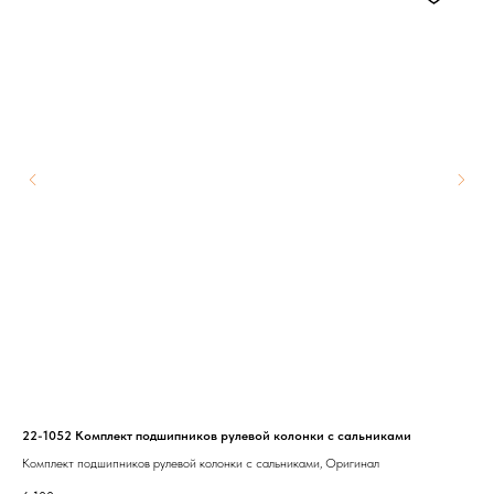
22-1052 Комплект подшипников рулевой колонки с сальниками
GMT
чер
Комплект подшипников рулевой колонки с сальниками, Оригинал
Защ