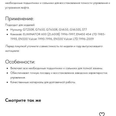
необходимые подшипники и сальники для восстановления точности управления и
устранения люфта.
Применение:
Подходит для моделей:
Hyosung: GT250R, GT650, GT650R, GV650, GV650S, ST7
Kawasaki: ELIMINATOR 600 (ZL600B) 1996-1997, EN450 454 LTD 1985-
1990, EN500 Vulcan 1990-1996, EN500 Vulcan LTD 1996-2009
Перед покупкой уточните совместимость по модели и году выпуска вашего
мотоцикла.
Особенности:
Включает все необходимые подшипники и сальники для полной замены.
Обеспечивает точную посадку и восстановление заводских характеристик
управления.
Качественные материалы для долговечной работы.
Смотрите так же