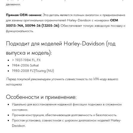
движении.
Прямая OEM-замена:
Эта деталь является полным аналогом и предназначена
для замены оригинальных ограничителей Harley-Davidson с номерами
OEM
50015-74A, 50094-36 (13205-36)
. Обеспечивает точную заводскую посадку и
функциональность.
Подходит для моделей Harley-Davidson (год
выпуска и модель):
> 1937-1984 FL, FX
1984-2006 Softail
1980-2008 FLT/Touring (NU)
Перед покупкой рекомендуем уточнить совместимость по VIN-коду вашего
мотоцикла.
Особенности и применение:
Идеально для восстановления надежной фиксации подножки в сложенном
состоянии.
Прочная конструкция, обеспечивающая долговечность и безопасность.
Простая установка, совместимая с широким диапазоном моделей Harley-
Davidson.