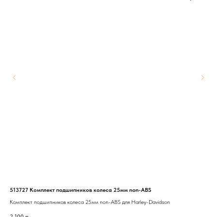
513727 Комплект подшипников колеса 25мм non-ABS
983
Комплект подшипников колеса 25мм non-ABS для Harley-Davidson
Кур
2 100
р.
16 