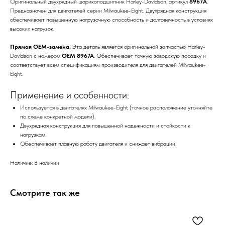
Оригинальный двухрядный шарикоподшипник Harley-Davidson, артикул
8967A
.
Предназначен для двигателей серии Milwaukee-Eight. Двухрядная конструкция
обеспечивает повышенную нагрузочную способность и долговечность в условиях
высоких нагрузок.
Прямая OEM-замена:
Эта деталь является оригинальной запчастью Harley-
Davidson с номером
OEM 8967A
. Обеспечивает точную заводскую посадку и
соответствует всем спецификациям производителя для двигателей Milwaukee-
Eight.
Применение и особенности:
Используется в двигателях Milwaukee-Eight (точное расположение уточняйте
по схеме конкретной модели).
Двухрядная конструкция для повышенной надежности и стойкости к
нагрузкам.
Обеспечивает плавную работу двигателя и снижает вибрации.
Наличие: В наличии
Смотрите так же