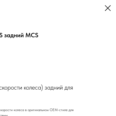
S задний MCS
скорости колеса) задний для
скорости колеса в оригинальном OEM-стиле для
стемы.