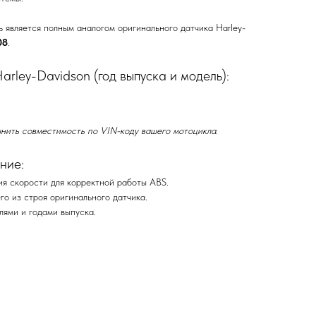
 является полным аналогом оригинального датчика Harley-
08
.
rley-Davidson (год выпуска и модель):
нить совместимость по VIN-коду вашего мотоцикла.
ние:
я скорости для корректной работы ABS.
о из строя оригинального датчика.
ями и годами выпуска.