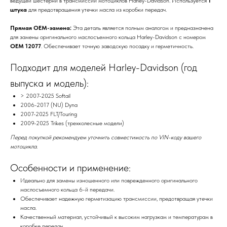
ведущей шестерни в трансмиссии мотоциклов Harley-Davidson. Используется
1
штука
для предотвращения утечки масла из коробки передач.
Прямая OEM-замена:
Эта деталь является полным аналогом и предназначена
для замены оригинального маслосъемного кольца Harley-Davidson с номером
OEM 12077
. Обеспечивает точную заводскую посадку и герметичность.
Подходит для моделей Harley-Davidson (год
выпуска и модель):
> 2007-2025 Softail
2006-2017 (NU) Dyna
2007-2025 FLT/Touring
2009-2025 Trikes (трехколесные модели)
Перед покупкой рекомендуем уточнить совместимость по VIN-коду вашего
мотоцикла.
Особенности и применение:
Идеально для замены изношенного или поврежденного оригинального
маслосъемного кольца 6-й передачи.
Обеспечивает надежную герметизацию трансмиссии, предотвращая утечки
масла.
Качественный материал, устойчивый к высоким нагрузкам и температурам в
коробке передач.