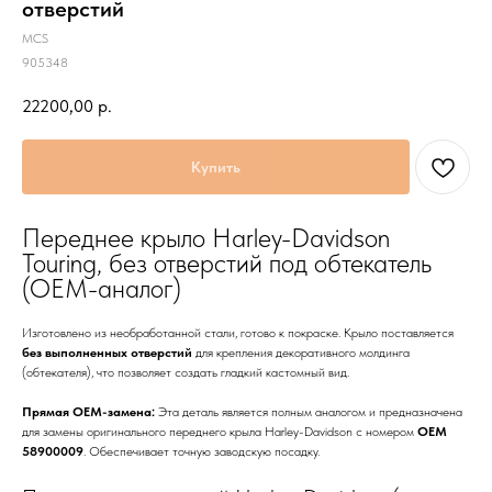
отверстий
MCS
905348
22200,00
р.
Купить
Переднее крыло Harley-Davidson
Touring, без отверстий под обтекатель
(OEM-аналог)
Изготовлено из необработанной стали, готово к покраске. Крыло поставляется
без выполненных отверстий
для крепления декоративного молдинга
(обтекателя), что позволяет создать гладкий кастомный вид.
Прямая OEM-замена:
Эта деталь является полным аналогом и предназначена
для замены оригинального переднего крыла Harley-Davidson с номером
OEM
58900009
. Обеспечивает точную заводскую посадку.