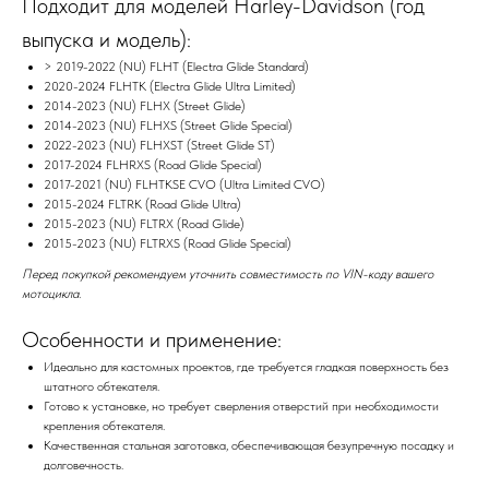
Подходит для моделей Harley-Davidson (год
выпуска и модель):
> 2019-2022 (NU) FLHT (Electra Glide Standard)
2020-2024 FLHTK (Electra Glide Ultra Limited)
2014-2023 (NU) FLHX (Street Glide)
2014-2023 (NU) FLHXS (Street Glide Special)
2022-2023 (NU) FLHXST (Street Glide ST)
2017-2024 FLHRXS (Road Glide Special)
2017-2021 (NU) FLHTKSE CVO (Ultra Limited CVO)
2015-2024 FLTRK (Road Glide Ultra)
2015-2023 (NU) FLTRX (Road Glide)
2015-2023 (NU) FLTRXS (Road Glide Special)
Перед покупкой рекомендуем уточнить совместимость по VIN-коду вашего
мотоцикла.
Особенности и применение:
Идеально для кастомных проектов, где требуется гладкая поверхность без
штатного обтекателя.
Готово к установке, но требует сверления отверстий при необходимости
крепления обтекателя.
Качественная стальная заготовка, обеспечивающая безупречную посадку и
долговечность.