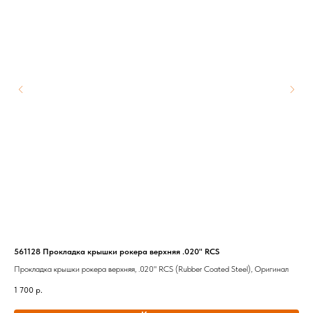
561128 Прокладка крышки рокера верхняя .020" RCS
Мет
Прокладка крышки рокера верхняя, .020" RCS (Rubber Coated Steel), Оригинал
Мет
1 700
р.
18 