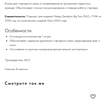
Втулка для стартерного вала, устанавливаемая во внутреннем первичном
приводе. Обеспечивает точное позиционирование и плавную работу стартера.
Совместимость:
Подходит для моделей Harley-Davidson Big Twin (NU) с 1994 по
2006 год, за исключением моделей Dyna 2006 года.
Особенности:
Используется в количестве 1 штука.
Обеспечивает надежное крепление стартерного вала, предотвращая люфт и
износ.
Изготовлена из прочных материалов для длительной эксплуатации.
Производитель: MCS.
Наличие: В наличии
Смотрите так же