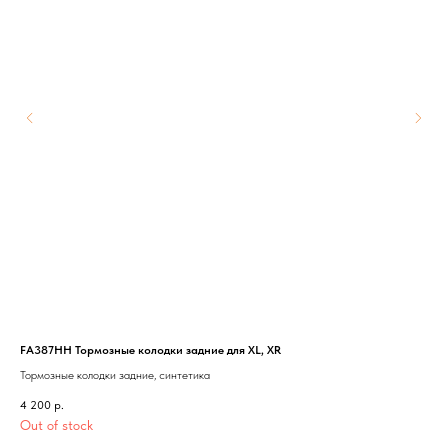
FA387HH Тормозные колодки задние для XL, XR
HFA
Тормозные колодки задние, синтетика
Воз
4 200
р.
3 1
Out of stock