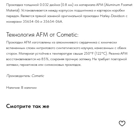
Прокладка толщиной 0.032 дюйма (0.8 мм) из материала AFM (Aluminum Foamet
Material). Устанавливается между корпусом подшипника и картером коробки
передач. Является прямой заменой оригинальной прокладки Harley-Davidson с
номерами 35654-06 и 35654-06A.
Технология AFM от Cometic:
Прокладки AFM изготовлены из алюминиевого сердечника с химически
вспененным слоем нитрилового синтетического каучука, нанесенным с обеих
сторон. Материал устойчив к температуре свыше 250°F (122°C). Резина AFM
восстанавливается на 85%, сохраняя прочную затяжку. Не требует повторной
затяжки, герметиков или силиконовых прокладок.
Производитель: Cometic
Наличие: В наличии
Смотрите так же