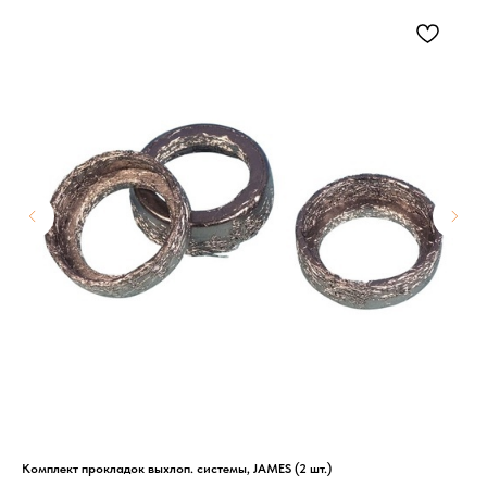
Комплект прокладок выхлоп. системы, JAMES (2 шт.)
HFA