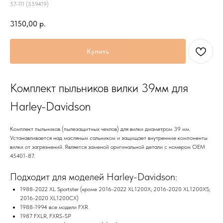
57-111 (559419)
3150,00
р.
Купить
Комплект пыльников вилки 39мм для
Harley-Davidson
Комплект пыльников (пылезащитных чехлов) для вилки диаметром 39 мм.
Устанавливается над масляным сальником и защищает внутренние компоненты
вилки от загрязнений. Является заменой оригинальной детали с номером OEM
45401-87.
Подходит для моделей Harley-Davidson:
1988-2022 XL Sportster (кроме 2016-2022 XL1200X; 2016-2020 XL1200XS;
2016-2020 XL1200CX)
1988-1994 все модели FXR
1987 FXLR, FXRS-SP