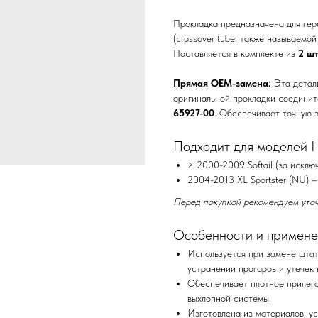
Прокладка предназначена для ге
(crossover tube, также называемой 
Поставляется в комплекте из
2 ш
Прямая OEM-замена:
Эта деталь
оригинальной прокладки соединит
65927-00
. Обеспечивает точную 
Подходит для моделей Ha
> 2000-2009 Softail (за искл
2004-2013 XL Sportster (NU) – 
Перед покупкой рекомендуем уточ
Особенности и примене
Используется при замене штат
устранении прогаров и утечек 
Обеспечивает плотное прилега
выхлопной системы.
Изготовлена из материалов, у