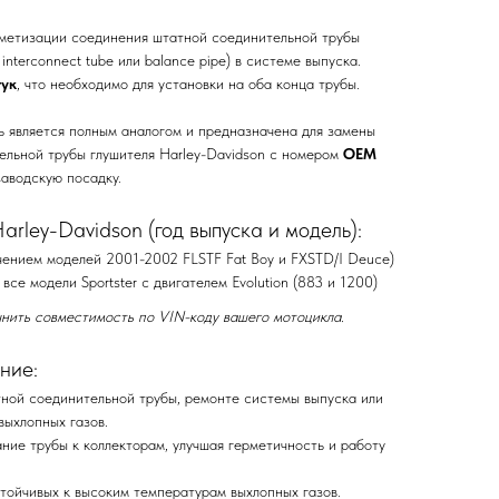
рметизации соединения штатной соединительной трубы
interconnect tube или balance pipe) в системе выпуска.
тук
, что необходимо для установки на оба конца трубы.
 является полным аналогом и предназначена для замены
ельной трубы глушителя Harley-Davidson с номером
OEM
заводскую посадку.
rley-Davidson (год выпуска и модель):
ючением моделей 2001-2002 FLSTF Fat Boy и FXSTD/I Deuce)
все модели Sportster с двигателем Evolution (883 и 1200)
нить совместимость по VIN-коду вашего мотоцикла.
ние:
ной соединительной трубы, ремонте системы выпуска или
выхлопных газов.
ние трубы к коллекторам, улучшая герметичность и работу
стойчивых к высоким температурам выхлопных газов.