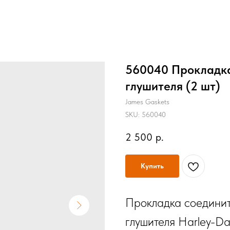
560040 Прокладка
глушителя (2 шт)
James Gaskets
SKU:
560040
2 500
р.
Купить
Прокладка соединит
глушителя Harley-D