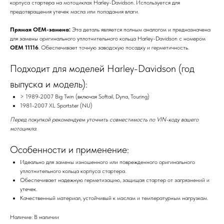
корпуса стартера на мотоциклах Harley-Davidson. Используется для
предотвращения утечек масла или попадания влаги.
Прямая OEM-замена:
Эта деталь является полным аналогом и предназначена
для замены оригинального уплотнительного кольца Harley-Davidson с номером
OEM 11116
. Обеспечивает точную заводскую посадку и герметичность.
Подходит для моделей Harley-Davidson (год
выпуска и модель):
> 1989-2007 Big Twin (включая Softail, Dyna, Touring)
1981-2007 XL Sportster (NU)
Перед покупкой рекомендуем уточнить совместимость по VIN-коду вашего
мотоцикла.
Особенности и применение:
Идеально для замены изношенного или поврежденного оригинального
уплотнительного кольца корпуса стартера.
Обеспечивает надежную герметизацию, защищая стартер от загрязнений и
утечек.
Качественный материал, устойчивый к маслам и температурным нагрузкам.
Наличие: В наличии