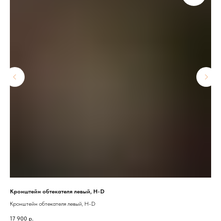
Кронштейн обтекателя левый, H-D
Про
Кронштейн обтекателя левый, H-D
Про
17 900
р.
2 1