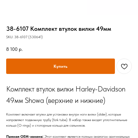
38-6107 Комплект втулок вилки 49мм
SKU:
38-6107 (530641)
8 100
р.
Купить
Комплект втулок вилки Harley-Davidson
49мм Showa (верхние и нижние)
Комплект включает втулки для установки внутри ноги вилки (slider), которые
направляют подвижную трубу (fork tube). В набор также входят уплотнительные
кольца (O-rings) и стопорные кольца для сальников.
Прямая OEM-замена:
Этот комплект является полным аналогом оригинальных