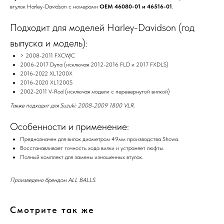
втулок Harley-Davidson с номерами
OEM 46080-01 и 46516-01
.
Подходит для моделей Harley-Davidson (год
выпуска и модель):
> 2008-2011 FXCW/C
2006-2017 Dyna (исключая 2012-2016 FLD и 2017 FXDLS)
2016-2022 XL1200X
2016-2020 XL1200S
2002-2011 V-Rod (исключая модели с перевернутой вилкой)
Также подходит для Suzuki: 2008-2009 1800 VLR.
Особенности и применение:
Предназначен для вилок диаметром 49мм производства Showa.
Восстанавливает точность хода вилки и устраняет люфты.
Полный комплект для замены изношенных втулок.
Произведено брендом ALL BALLS.
Смотрите так же