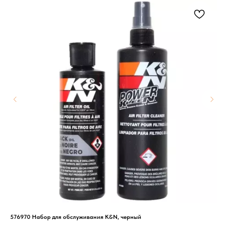
576970 Набор для обслуживания K&N, черный
455