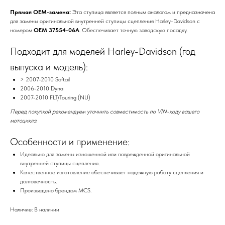
Прямая OEM-замена:
Эта ступица является полным аналогом и предназначена
для замены оригинальной внутренней ступицы сцепления Harley-Davidson с
номером
OEM 37554-06A
. Обеспечивает точную заводскую посадку.
Подходит для моделей Harley-Davidson (год
выпуска и модель):
> 2007-2010 Softail
2006-2010 Dyna
2007-2010 FLT/Touring (NU)
Перед покупкой рекомендуем уточнить совместимость по VIN-коду вашего
мотоцикла.
Особенности и применение:
Идеально для замены изношенной или поврежденной оригинальной
внутренней ступицы сцепления.
Качественное изготовление обеспечивает надежную работу сцепления и
долговечность.
Произведено брендом MCS.
Наличие: В наличии