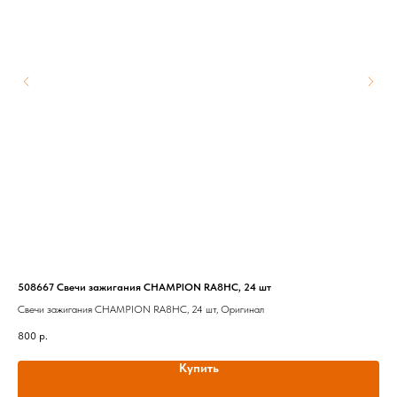
508667 Свечи зажигания CHAMPION RA8HC, 24 шт
HFA
Свечи зажигания CHAMPION RA8HC, 24 шт, Оригинал
Воз
800
р.
1 8
Купить