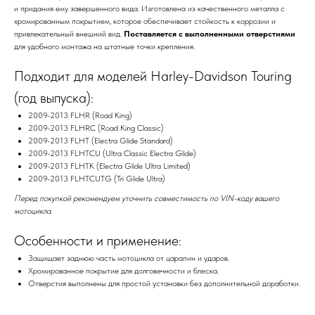
и придания ему завершенного вида. Изготовлена из качественного металла с
хромированным покрытием, которое обеспечивает стойкость к коррозии и
привлекательный внешний вид.
Поставляется с выполненными отверстиями
для удобного монтажа на штатные точки крепления.
Подходит для моделей Harley-Davidson Touring
(год выпуска):
2009-2013 FLHR (Road King)
2009-2013 FLHRC (Road King Classic)
2009-2013 FLHT (Electra Glide Standard)
2009-2013 FLHTCU (Ultra Classic Electra Glide)
2009-2013 FLHTK (Electra Glide Ultra Limited)
2009-2013 FLHTCUTG (Tri Glide Ultra)
Перед покупкой рекомендуем уточнить совместимость по VIN-коду вашего
мотоцикла.
Особенности и применение:
Защищает заднюю часть мотоцикла от царапин и ударов.
Хромированное покрытие для долговечности и блеска.
Отверстия выполнены для простой установки без дополнительной доработки.