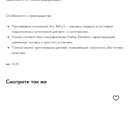
Особенности и преимущества:
Произведено компанией ALL BALLS – мировым лидером в поставках
подшипников и уплотнений для авто- и мототехники.
Точное соответствие спецификациям Harley-Davidson, гарантирующее
идеальную посадку и простоту установки.
Полный аналог оригинальных деталей, позволяющий сэкономить без потери
качества.
вес: 0.25
Смотрите так же