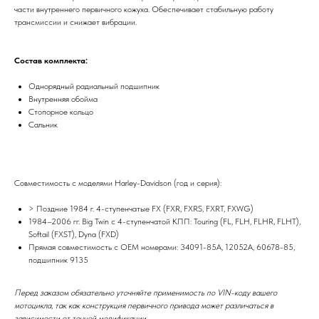
части внутреннего первичного кожуха. Обеспечивает стабильную работу
трансмиссии и снижает вибрации.
Состав комплекта:
Однорядный радиальный подшипник
Внутренняя обойма
Стопорное кольцо
Сальник
Совместимость с моделями Harley-Davidson (год и серия):
> Поздние 1984 г. 4-ступенчатые FX (FXR, FXRS, FXRT, FXWG)
1984–2006 гг. Big Twin с 4-ступенчатой КПП: Touring (FL, FLH, FLHR, FLHT),
Softail (FXST), Dyna (FXD)
Прямая совместимость с OEM номерами: 34091-85A, 12052A, 60678-85,
подшипник 9135
Перед заказом обязательно уточняйте применимость по VIN-коду вашего
мотоцикла, так как конструкция первичного привода может различаться в
зависимости от точной модификации.