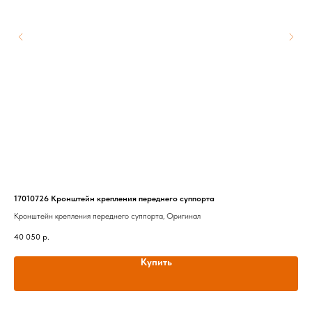
17010726 Кронштейн крепления переднего суппорта
HFA
Кронштейн крепления переднего суппорта, Оригинал
Воз
40 050
р.
2 8
Купить