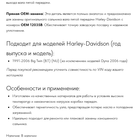
выхода вала пятой передачи.
Прямая OEM-замена:
Эта деталь является полным аналогом и предназначена
для замены оригинального сальника вала пятой передачи Harley-Davidson с
номером
OEM 12035B
. Обеспечивает точную заводскую посадку и надежное
уплотнение.
Подходит для моделей Harley-Davidson (год
выпуска и модель):
1991-2006 Big Twin (B.T.) (NU) (за исключением моделей Dyna 2006 года)
Перед покупкой рекомендуем уточнить совместимость по VIN-коду вашего
мотоцикла.
Особенности и применение:
Изготовлен из качественных материалов для работы в условиях высоких
температур и механических нагрузок коробки передач.
Обеспечивает герметичность узла, предотвращая потерю масла и попадание
загрязнений.
Идеально подходит для ремонта или плановой замены изношенного
сальника.
Наличие: В наличии