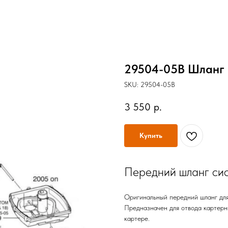
29504-05B Шланг 
SKU:
29504-05B
3 550
р.
Купить
Передний шланг сис
Оригинальный передний шланг для
Предназначен для отвода картерны
картере.