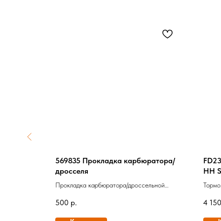
 SAE 20W
569835 Прокладка карбюратора/
FD23
дросселя
HH S
гинал
Прокладка карбюратора/дроссельной
Тормо
заслонки к корпусу воздушного фильтра
500
р.
4 15