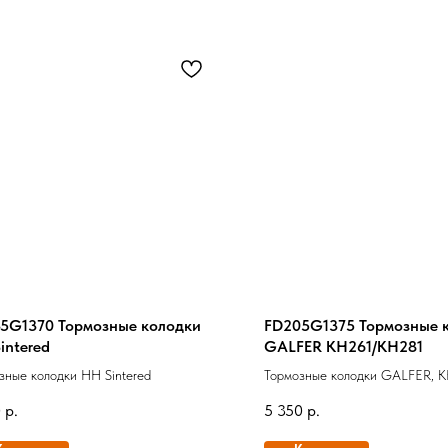
5G1370 Тормозные колодки
FD205G1375 Тормозные 
intered
GALFER KH261/KH281
зные колодки HH Sintered
Тормозные колодки GALFER, K
KH281 SINTERED METAL (GO
0
р.
5 350
р.