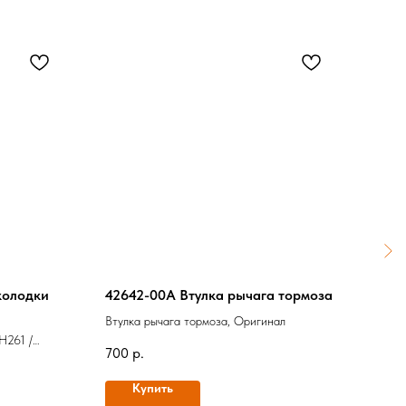
колодки
42642-00A Втулка рычага тормоза
323
PLA
Втулка рычага тормоза, Оригинал
H261 /
Свеч
700
р.
LD) SPORT
Ориг
2 40
Купить